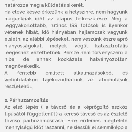
határozza meg a küldetés sikerét.
Ha eleve késve érkezünk a helyszínre, nem hagyunk
magunknak időt az alapos felkészülésre. Még a
leggyakorlottabb, rutinos ISS fotósok is ilyenkor
vétenek hibát, idő hiányában hajlamosak vagyunk
elsietni az alábbi lépéseket, nem veszünk észre apró
hiányosságokat, melyek végül katasztrofális
leégéshez vezethetnek. Persze nem törvényszerű a
hiba, de annak kockázata hatványozottan
megnövekedik.
A fentebb említett alkalmazásokból és
weboldalakon tájékozódhatunk az átvonulások
részleteiről.
2. Párhuzamosítás
Az első lépés ( a távcső és a képrögzítő eszköz
típusától függetlenül ) a kereső távcső és az észlelő
távcső párhuzamosítása. Erre érdemes megfelelő
mennyiségű időt rászánni, ne siessük el semmiképp a