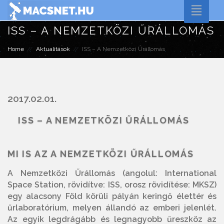
Toggle
naviga
ISS – A NEMZETKÖZI ŰRÁLLOMÁS
Home
Aktualitások
ISS – A Nemzetközi Űrállomás
2017.02.01.
ISS – A NEMZETKÖZI ŰRÁLLOMÁS
MI IS AZ A NEMZETKÖZI ŰRÁLLOMÁS
A Nemzetközi Űrállomás (angolul: International
Space Station, rövidítve: ISS, orosz rövidítése: MKSZ)
egy alacsony Föld körüli pályán keringő élettér és
űrlaboratórium, melyen állandó az emberi jelenlét.
Az egyik legdrágább és legnagyobb űreszköz az