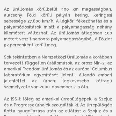
Az űrállomás körülbelül 400 km magasságban,
alacsony Föld körüli pályán kering, keringési
sebessége 27.800 km/h. A légköri fékezőhatás és a
pályamódosítások miatt a pályamagasság néhány
kilométert változhat. Az űrállomás átlagosan 100
métert veszít naponta pályamagasságából. A Földet
92 percenként kerüli meg.
Sok tekintetben a Nemzetközi Űrállomás a korábban
tervezett független űrállomások, az orosz Mir–2, az
amerikai Freedom űrállomás és az európai Columbus
laboratórium egyesítését jelenti, állandó emberi
jelenléttel az űrben: legkevesebb kéttagú
személyzete van 2000. november 2-a óta.
Az ISS-t főleg az amerikai űrrepülőgépek, a Szojuz
és a Progressz űrhajók szolgálták ki. Az űrrepülőgép
flotta nyugdíjazása után az ellátást a Szojuz és a