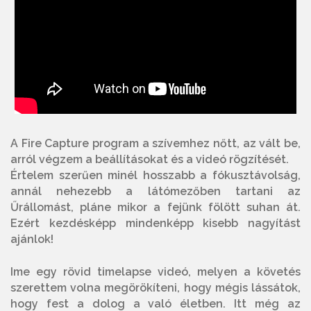
A Fire Capture program a szívemhez nőtt, az vált be,
arról végzem a beállításokat és a videó rögzítését.
Értelem szerűen minél hosszabb a fókusztávolság,
annál nehezebb a látómezőben tartani az
Űrállomást, pláne mikor a fejünk fölött suhan át.
Ezért kezdésképp mindenképp kisebb nagyítást
ajánlok!
Ime egy rövid timelapse videó, melyen a követés
szerettem volna megörökíteni, hogy mégis lássátok,
hogy fest a dolog a való életben. Itt még az