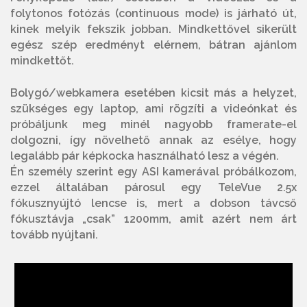
folytonos fotózás (continuous mode) is járható út,
kinek melyik fekszik jobban. Mindkettővel sikerült
egész szép eredményt elérnem, bátran ajánlom
mindkettőt.
Bolygó/webkamera esetében kicsit más a helyzet,
szükséges egy laptop, ami rögzíti a videónkat és
próbáljunk meg minél nagyobb framerate-el
dolgozni, így növelhető annak az esélye, hogy
legalább pár képkocka használható lesz a végén.
Én személy szerint egy ASI kamerával próbálkozom,
ezzel általában párosul egy TeleVue 2.5x
fókusznyújtó lencse is, mert a dobson távcső
fókusztávja „csak” 1200mm, amit azért nem árt
tovább nyújtani.