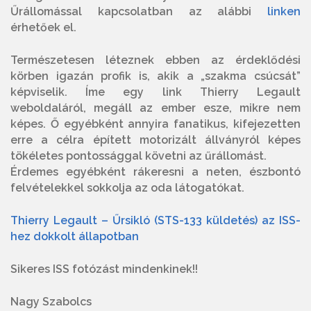
Űrállomással kapcsolatban az alábbi
linken
érhetőek el.
Természetesen léteznek ebben az érdeklődési
körben igazán profik is, akik a „szakma csúcsát”
képviselik. Íme egy link Thierry Legault
weboldaláról, megáll az ember esze, mikre nem
képes. Ő egyébként annyira fanatikus, kifejezetten
erre a célra épített motorizált állványról képes
tökéletes pontossággal követni az űrállomást.
Érdemes egyébként rákeresni a neten, észbontó
felvételekkel sokkolja az oda látogatókat.
Thierry Legault – Űrsikló (STS-133 küldetés) az ISS-
hez dokkolt állapotban
Sikeres ISS fotózást mindenkinek!!
Nagy Szabolcs