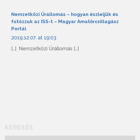
Nemzetközi Űrállomás – hogyan észleljük és
fotózzuk az ISS-t – Magyar Amatőrcsillagász
Portál
2019.12.07. at 19:03
[…] Nemzetközi Űrállomás […]
KERESÉS
Keresés...