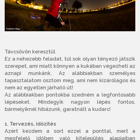
Távcsövön keresztül
Ez a nehezebb feladat, túl sok olyan tényező játszik
szerepet, ami miatt könnyen a kukában végezheti az
aznapi munkánk. Az alábbiakban személyes
tapasztalatom osztom meg, ami nem kizárólagos és
nem az egyetlen járható út!
Az alábbiakban pontokba szedném a legfontosabb
lépéseket. Mindegyik nagyon lépés fontos,
bármelyiknél hibázunk, garatnált a kudarc!
1. Tervezés, időzítés
Azért kezdem a sort ezzel a ponttal, mert a
megfelelő időben való kitelepülés alapjaiban