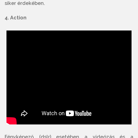
siker érdekében.
4. Action
Fényképező (dslr) esetében a videózás és a