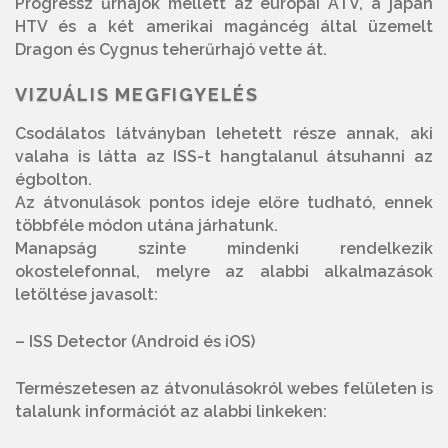
Progressz űrhajók mellett az európai ATV, a japán
HTV és a két amerikai magáncég által üzemelt
Dragon és Cygnus teherűrhajó vette át.
VIZUÁLIS MEGFIGYELÉS
Csodálatos látványban lehetett része annak, aki
valaha is látta az ISS-t hangtalanul átsuhanni az
égbolton.
Az átvonulások pontos ideje előre tudható, ennek
többféle módon utána járhatunk.
Manapság szinte mindenki rendelkezik
okostelefonnal, melyre az alabbi alkalmazások
letöltése javasolt:
– ISS Detector (Android és iOS)
Természetesen az átvonulásokról webes felületen is
talalunk információt az alabbi linkeken: