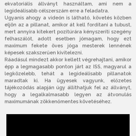
ekvatoriális állványt használtam, ami nem a
legideálisabb célszerszám erre a feladatra.
Ugyanis ahogy a videón is látható, követés közben
eljön az a pillanat, amikor át kell fordítani a tubust,
mert annyira kitekert pozitúrára kényszeríti szegény
felhaszálót, adott esetben jómagam, hogy ezt
maximum fekete öves jóga mesterek lennének
képesek szakszerűen kivitelezni.
Ráadásul mindezt akkor kellett végrehajtani, amikor
épp a legmagasabb ponton járt az ISS, magyarul a
legközelebb, tehát a legideálisabb pillanatok
maradtak ki. Ha ügyesek vagyunk, előzetes
tájékozódás alapján úgy állíthatjuk fel az állványt,
hogy a legalkalmasabb legyen az átvonulás
maximumának zökkenőmentes követéséhez.