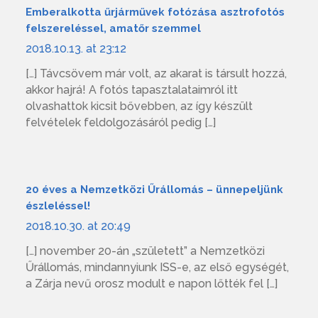
Emberalkotta űrjárművek fotózása asztrofotós
felszereléssel, amatőr szemmel
2018.10.13. at 23:12
[…] Távcsövem már volt, az akarat is társult hozzá,
akkor hajrá! A fotós tapasztalataimról itt
olvashattok kicsit bővebben, az így készült
felvételek feldolgozásáról pedig […]
20 éves a Nemzetközi Űrállomás – ünnepeljünk
észleléssel!
2018.10.30. at 20:49
[…] november 20-án „született” a Nemzetközi
Űrállomás, mindannyiunk ISS-e, az első egységét,
a Zárja nevű orosz modult e napon lőtték fel […]