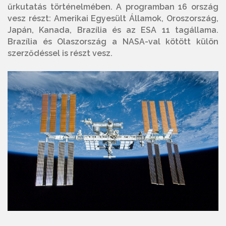
űrkutatás történelmében. A programban 16 ország
vesz részt: Amerikai Egyesült Államok, Oroszország,
Japán, Kanada, Brazília és az ESA 11 tagállama.
Brazília és Olaszország a NASA-val kötött külön
szerződéssel is részt vesz.