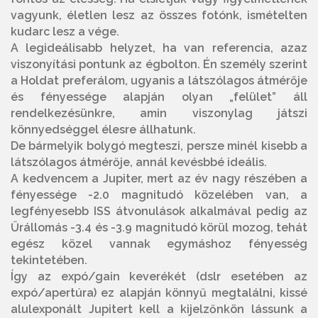
vagyunk, életlen lesz az összes fotónk, ismételten
kudarc lesz a vége.
A legideálisabb helyzet, ha van referencia, azaz
viszonyítási pontunk az égbolton. Én személy szerint
a Holdat preferálom, ugyanis a látszólagos átmérője
és fényessége alapján olyan „felület” áll
rendelkezésünkre, amin viszonylag játszi
könnyedséggel élesre állhatunk.
De bármelyik bolygó megteszi, persze minél kisebb a
látszólagos átmérője, annál kevésbbé ideális.
A kedvencem a Jupiter, mert az év nagy részében a
fényessége -2.0 magnitudó közelében van, a
legfényesebb ISS átvonulások alkalmával pedig az
Űrállomás -3.4 és -3.9 magnitudó körül mozog, tehát
egész közel vannak egymáshoz fényesség
tekintetében.
Így az expó/gain keverékét (dslr esetében az
expó/apertúra) ez alapján könnyű megtalálni, kissé
alulexponált Jupitert kell a kijelzőnkön lássunk a