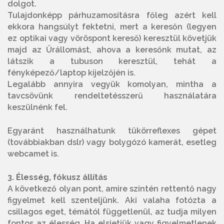
dolgot.
Tulajdonképp párhuzamosításra főleg azért kell
ekkora hangsúlyt fektetni, mert a keresőn (legyen
ez optikai vagy vöröspont kereső) keresztül követjük
majd az Űrállomást, ahova a keresőnk mutat, az
látszik a tubuson keresztül, tehát a
fényképező/laptop kijelzőjén is.
Legalább annyira vegyük komolyan, mintha a
tavcsövünk rendeltetésszerű használatára
keszülnénk fel.
Egyaránt használhatunk tükörreflexes gépet
(továbbiakban dslr) vagy bolygózó kamerát, esetleg
webcamet is.
3. Élesség, fókusz állítás
A következő olyan pont, amire szintén rettentő nagy
figyelmet kell szenteljünk. Aki valaha fotózta a
csillagos eget, témától függetlenül, az tudja milyen
fontos az élesség. Ha elsietjük vagy figyelmetlenek