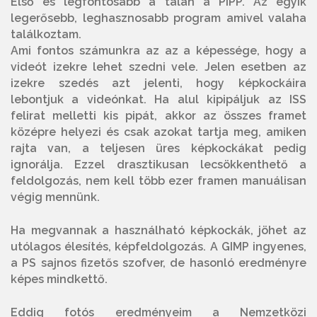
Első és legfontosabb a talán a PIPP. Az egyik
legerősebb, leghasznosabb program amivel valaha
találkoztam.
Ami fontos számunkra az az a képessége, hogy a
videót izekre lehet szedni vele. Jelen esetben az
izekre szedés azt jelenti, hogy képkockáira
lebontjuk a videónkat. Ha alul kipipáljuk az ISS
felirat melletti kis pipát, akkor az összes framet
középre helyezi és csak azokat tartja meg, amiken
rajta van, a teljesen üres képkockákat pedig
ignorálja. Ezzel drasztikusan lecsökkenthető a
feldolgozás, nem kell több ezer framen manuálisan
végig mennünk.
Ha megvannak a használható képkockák, jöhet az
utólagos élesítés, képfeldolgozás. A GIMP ingyenes,
a PS sajnos fizetős szofver, de hasonló eredményre
képes mindkettő.
Eddig fotós eredményeim a Nemzetközi