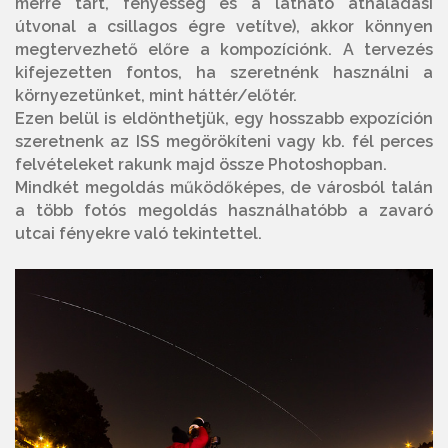
merre tart, fényesség és a látható áthaladási
útvonal a csillagos égre vetítve), akkor könnyen
megtervezhető előre a kompozíciónk. A tervezés
kifejezetten fontos, ha szeretnénk használni a
környezetünket, mint háttér/előtér.
Ezen belül is eldönthetjük, egy hosszabb expozíción
szeretnenk az ISS megörökíteni vagy kb. fél perces
felvételeket rakunk majd össze Photoshopban.
Mindkét megoldás működőképes, de városból talán
a több fotós megoldás használhatóbb a zavaró
utcai fényekre való tekintettel.