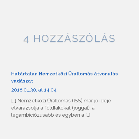
4 HOZZÁSZÓLÁS
Határtalan Nemzetközi Űrállomás átvonulás
vadászat
2018.01.30. at 14:04
[…] Nemzetközi Űrállomás (ISS) már jó ideje
elvarázsolja a földlakókat (joggal), a
legambíciózusabb és egyben a […]