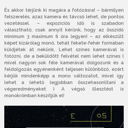
És akkor térjünk ki magára a fotózásra! – bármilyen
felszerelés, azaz kamera és távcső lehet, de pontos
vezetéssel. – expozíciós idő is szabadon
választható, csak annyit kérünk, hogy az összidő
minimum 3 maximum 6 óra legyen! – az elkészült
képet kizárólag monó, tehát fekete-fehér formában
küldjétek át nekünk. Lehet színes kamerával is
fotózni, de a beküldött felvétel nem lehet színes (
mivel nagyon sok féle kamerával dolgozunk és a
feldolgozás egyénenként teljesen különböző, ezért
kérjük mindenképp a mono változatot, mivel így
lehet a lehető legjobban összehasonlítani a
végeredményeket ) A végső illesztést is
monokrómban készítjük el!