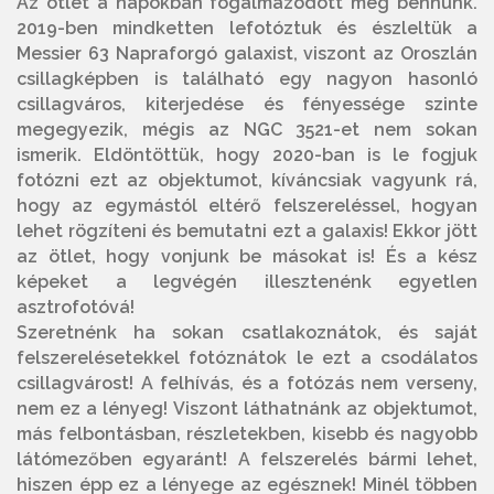
Az ötlet a napokban fogalmazódott meg bennünk.
2019-ben mindketten lefotóztuk és észleltük a
Messier 63 Napraforgó galaxist, viszont az Oroszlán
csillagképben is található egy nagyon hasonló
csillagváros, kiterjedése és fényessége szinte
megegyezik, mégis az NGC 3521-et nem sokan
ismerik. Eldöntöttük, hogy 2020-ban is le fogjuk
fotózni ezt az objektumot, kíváncsiak vagyunk rá,
hogy az egymástól eltérő felszereléssel, hogyan
lehet rögzíteni és bemutatni ezt a galaxis! Ekkor jött
az ötlet, hogy vonjunk be másokat is! És a kész
képeket a legvégén illesztenénk egyetlen
asztrofotóvá!
Szeretnénk ha sokan csatlakoznátok, és saját
felszerelésetekkel fotóznátok le ezt a csodálatos
csillagvárost! A felhívás, és a fotózás nem verseny,
nem ez a lényeg! Viszont láthatnánk az objektumot,
más felbontásban, részletekben, kisebb és nagyobb
látómezőben egyaránt! A felszerelés bármi lehet,
hiszen épp ez a lényege az egésznek! Minél többen