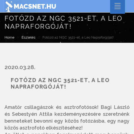
Toggle
naviga
FOTÓZD AZ NGC 3521-ET, A LEO
NAPRAFORGÓJÁT!
Home
Észlelés
Fotózd az NGC 3521-et, a Leo Napraforgóját!
2020.03.28.
FOTÓZD AZ NGC 3521-ET, A LEO
NAPRAFORGÓJÁT!
Amatőr csillagászok és asztrofotósok! Bagi László
és Sebestyén Attila kezdeményezésére szeretnénk
benneteket bevonni egy közös fotózásba, egy nagy
közös asztrofotó elkészítéséhez!