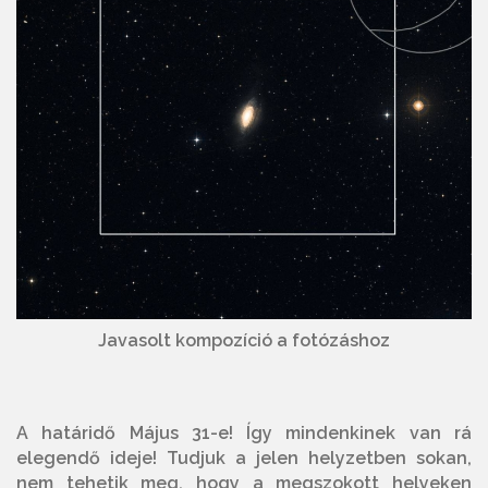
Javasolt kompozíció a fotózáshoz
A határidő Május 31-e! Így mindenkinek van rá
elegendő ideje! Tudjuk a jelen helyzetben sokan,
nem tehetik meg, hogy a megszokott helyeken