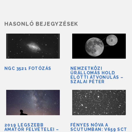
HASONLÓ BEJEGYZÉSEK
NGC 3521 FOTÓZÁS
NEMZETKÖZI
ŰRÁLLOMÁS HOLD
ELŐTTI ÁTVONULÁS –
SZALAI PÉTER
2019 LEGSZEBB
FÉNYES NÓVA A
AMATŐR FELVÉTELEI –
SCUTUMBAN: V659 SCT