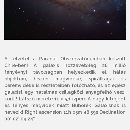
A felvétel a Paranal Obszervatóriumban készült
Chile-ben! A galaxis hozzávetőleg 26 millió
fényévnyi távolságban helyezkedik el, hálás
objektum, hiszen magvidéke, spirálkarjai és
peremvidéke is részleteiben fotózható, és az egész
galaxist egy hatalmas csillagközi anyagfelhő veszi
körül! Látszó mérete 11 × 5,1 ívperc A nagy kiterjedt
és fényes magvidék miatt Buborék Galaxisnak is
nevezik! Right ascension 11h 05m 48.59s Declination
00° 02′ 09.24″