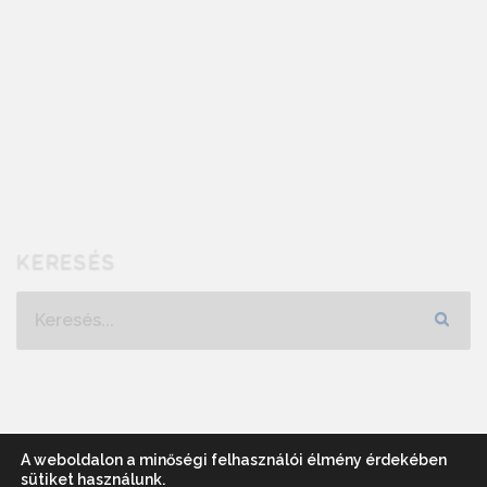
KERESÉS
Keresés...
A weboldalon a minőségi felhasználói élmény érdekében
sütiket használunk.