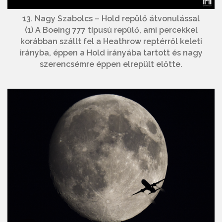
13. Nagy Szabolcs – Hold repülő átvonulással
(1) A Boeing 777 típusú repülő, ami percekkel
korábban szállt fel a Heathrow reptérről keleti
irányba, éppen a Hold irányába tartott és nagy
szerencsémre éppen elrepült előtte.