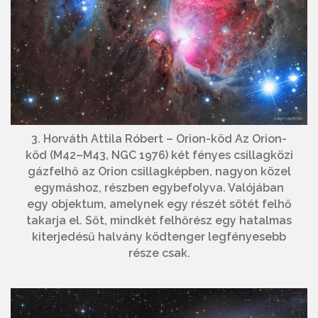
3. Horváth Attila Róbert – Orion-köd Az Orion-
köd (M42–M43, NGC 1976) két fényes csillagközi
gázfelhő az Orion csillagképben, nagyon közel
egymáshoz, részben egybefolyva. Valójában
egy objektum, amelynek egy részét sötét felhő
takarja el. Sőt, mindkét felhőrész egy hatalmas
kiterjedésű halvány ködtenger legfényesebb
része csak.