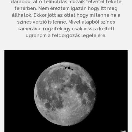
darabból álló Teliholdas mozaik felvétel fekete
fehérben. Nem éreztem igazán hogy itt meg
állhatok. Ekkor jött az ötlet hogy mi lenne ha a
színes verzió is lenne. Mivel alapból színes
kamerával rögzítek így csak vissza kellett
ugranom a feldolgozás legelejére.