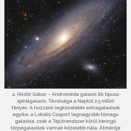
4. Hődör Gábor – Androméda galaxis Sb típusú
spirálgalaxis. Távolsága a Naptól 2,5 millió
fényév. A hozzánk legközelebbi extragalaxisok
egyike, a Lokális Csoport legnagyobb tömegű
galaxisa, csak a Tejútrendszer körül keringő
törpegalaxisok vannak közelebb nála. Átmérője