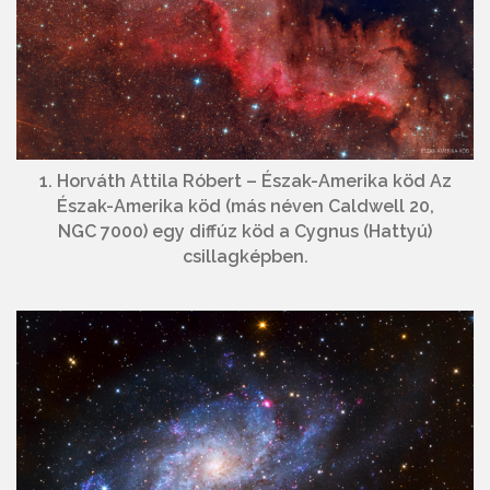
1. Horváth Attila Róbert – Észak-Amerika köd Az
Észak-Amerika köd (más néven Caldwell 20,
NGC 7000) egy diffúz köd a Cygnus (Hattyú)
csillagképben.