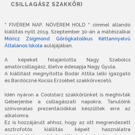
CSILLAGÁSZ SZAKKÖR)
“ FIVÉREM NAP, NŐVÉREM HOLD “ címmel állandó
kiállítás nyílt 2019. Szeptember 30-án a mátészalkai
Móricz Zsigmond Görögkatolikus Kéttannyelvű
Általános Iskola
aulájájában.
A képeket felajánlotta Nagy Szabolcs
amatőrcsillagász, illetve édesapja Nagy Gyula.
A kiállítást megnyitotta Bodár Attila lelki igazgató
és Bardóczné Kocsis Erzsébet szakkörvezető.
Idén nyáron a Coolstarz szakkörünket is meghívták
Géberjénbe a csillagászati napokra. Tanulóink
színvonalas prezentációkkal készültek erre az
alkalomra.
Ez is hozzájárult ahhoz, hogy az ott megrendezett
asztrofotós kiállítás képeit használatra