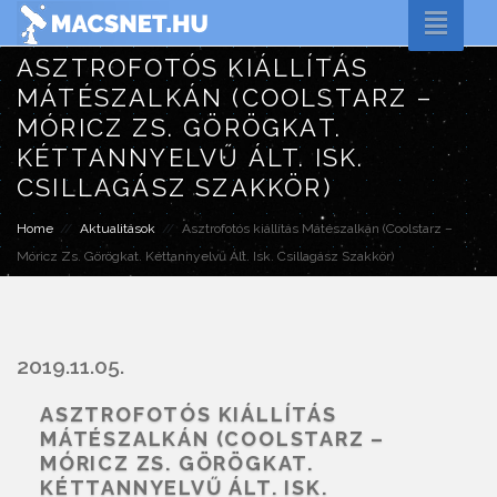
Toggle
naviga
ASZTROFOTÓS KIÁLLÍTÁS
MÁTÉSZALKÁN (COOLSTARZ –
MÓRICZ ZS. GÖRÖGKAT.
KÉTTANNYELVŰ ÁLT. ISK.
CSILLAGÁSZ SZAKKÖR)
Home
Aktualitások
Asztrofotós kiállítás Mátészalkán (Coolstarz –
Móricz Zs. Görögkat. Kéttannyelvű Ált. Isk. Csillagász Szakkör)
2019.11.05.
ASZTROFOTÓS KIÁLLÍTÁS
MÁTÉSZALKÁN (COOLSTARZ –
MÓRICZ ZS. GÖRÖGKAT.
KÉTTANNYELVŰ ÁLT. ISK.