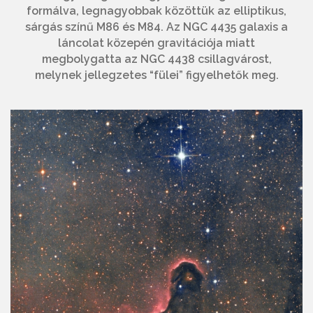
formálva, legnagyobbak közöttük az elliptikus,
sárgás színű M86 és M84. Az NGC 4435 galaxis a
láncolat közepén gravitációja miatt
megbolygatta az NGC 4438 csillagvárost,
melynek jellegzetes “fülei” figyelhetők meg.