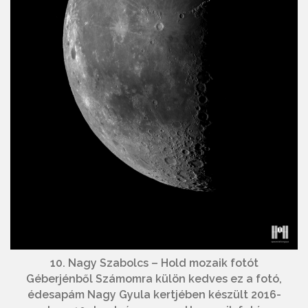
10. Nagy Szabolcs – Hold mozaik fotót
Géberjénből Számomra külön kedves ez a fotó,
édesapám Nagy Gyula kertjében készült 2016-