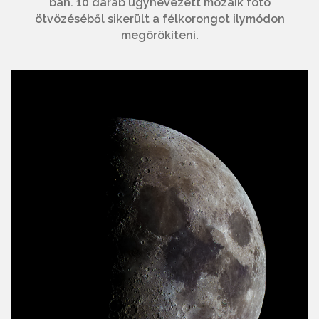
ban. 10 darab úgynevezett mozaik fotó
ötvözéséből sikerült a félkorongot ilymódon
megörökíteni.