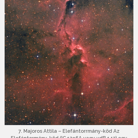
7. Majoros Attila – Elefántorrmány-köd Az