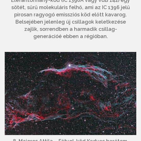
Elefántormány-köd (IC 1396A vagy vdB 142) egy
sötét, sűrű molekuláris felhő, ami az IC 1396 jelű
pirosan ragyogó emissziós köd előtt kavarog.
Belsejében jelenleg új csillagok keletkezése
zajlik, sorrendben a harmadik csillag-
generációé ebben a régióban.