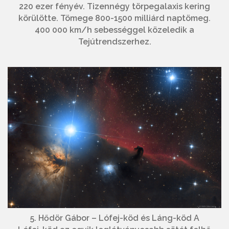
220 ezer fényév. Tizennégy törpegalaxis kering
körülötte. Tömege 800-1500 milliárd naptömeg.
400 000 km/h sebességgel közeledik a
Tejútrendszerhez.
5. Hődör Gábor – Lófej-köd és Láng-köd A