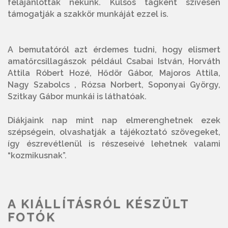
felajánlották nekünk. Külsős tagként szívesen
támogatják a szakkör munkáját ezzel is.
A bemutatóról azt érdemes tudni, hogy elismert
amatőrcsillagászok például Csabai István, Horváth
Attila Róbert Hozé, Hődör Gábor, Majoros Attila,
Nagy Szabolcs , Rózsa Norbert, Soponyai György,
Szitkay Gábor munkái is láthatóak.
Diákjaink nap mint nap elmerenghetnek ezek
szépségein, olvashatják a tájékoztató szövegeket,
így észrevétlenül is részeseivé lehetnek valami
“kozmikusnak”.
A KIÁLLÍTÁSRÓL KÉSZÜLT
FOTÓK