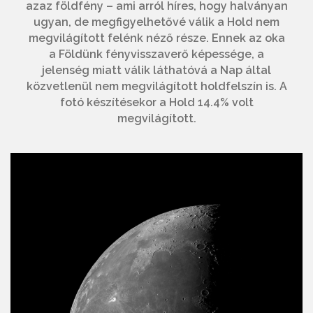
azaz földfény – ami arról híres, hogy halványan
ugyan, de megfigyelhetővé válik a Hold nem
megvilágított felénk néző része. Ennek az oka
a Földünk fényvisszaverő képessége, a
jelenség miatt válik láthatóvá a Nap által
közvetlenül nem megvilágított holdfelszín is. A
fotó készítésekor a Hold 14.4% volt
megvilágított.