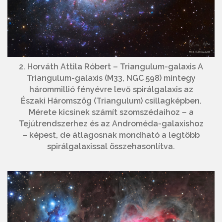
2. Horváth Attila Róbert – Triangulum-galaxis A
Triangulum-galaxis (M33, NGC 598) mintegy
hárommillió fényévre levő spirálgalaxis az
Északi Háromszög (Triangulum) csillagképben.
Mérete kicsinek számít szomszédaihoz – a
Tejútrendszerhez és az Androméda-galaxishoz
– képest, de átlagosnak mondható a legtöbb
spirálgalaxissal összehasonlítva.