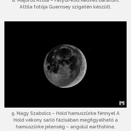
8. Majoros Attila – Fátyol-köd Kedves barátom,
Attila fotója Guernsey szigetén készült.
9. Nagy Szabolcs – Hold hamuszürke fénnyel A
Hold vékony sarló fázisában megfigyelhető a
hamuszürke jelenség – angolul earthshine,