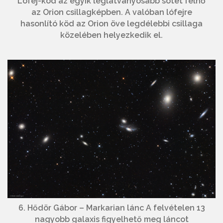
Lófej-köd az egyik leglátványosabb sötét felhő
az Orion csillagképben. A valóban lófejre
hasonlító köd az Orion öve legdélebbi csillaga
közelében helyezkedik el.
6. Hődör Gábor – Markarian lánc A felvételen 13
nagyobb galaxis figyelhető meg láncot