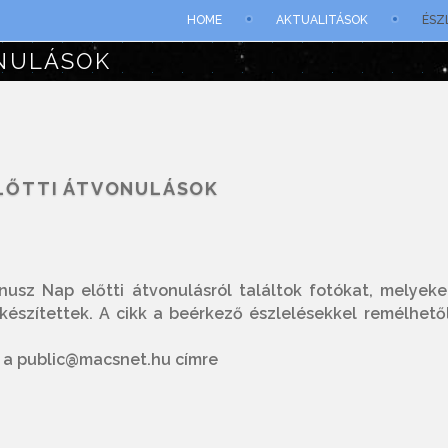
HOME
AKTUALITÁSOK
ÉSZ
ONULÁSOK
LŐTTI ÁTVONULÁSOK
usz Nap előtti átvonulásról találtok fotókat, melyeke
készítettek. A cikk a beérkező észlelésekkel remélhető
t a public@macsnet.hu címre