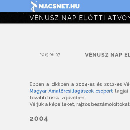
VÉNUSZ NAP ELŐTTI ÁTV
VÉNUSZ NAP E
2019.06.07.
Ebben a cikkben a 2004-es és 2012-es Vén
Magyar Amatőrcsillagászok csoport
tagjai 
tovább frissül a jövőben.
Várjuk a képeiteket, rajzos beszámolóitoka
2004