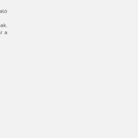
aló
ak.
r a