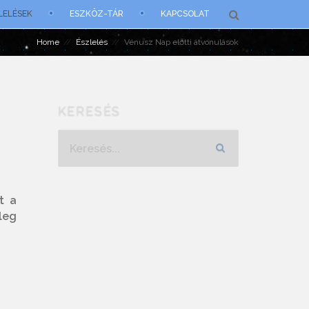
LELÉSEK
ESZKÖZ-TÁR
KAPCSOLAT
Home
Észlelés
Vénusz Nap előtti átvonulások
KERESÉS
Keresés...
t a
leg