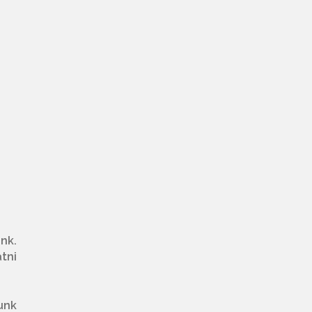
nk.
tni
unk