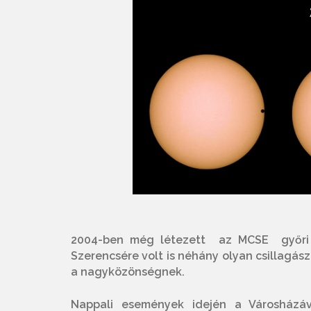
2004-ben még létezett az MCSE győri h
Szerencsére volt is néhány olyan csillagá
a nagyközönségnek.
Nappali események idején a Városházáv