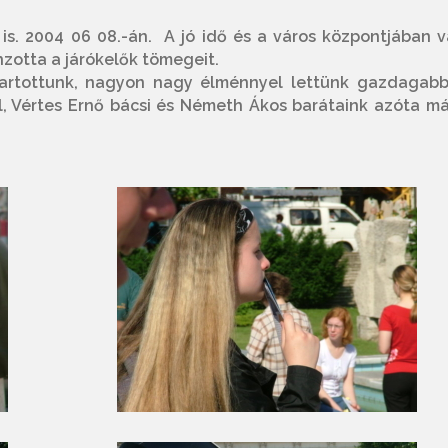
 is. 2004 06 08.-án. A jó idő és a város központjában v
zotta a járókelők tömegeit.
tartottunk, nagyon nagy élménnyel lettünk gazdagabb
, Vértes Ernő bácsi és Németh Ákos barátaink azóta má