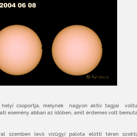
elyi csoportja, melynek nagyon aktív tagjai voltu
szati esemény abban az időben, amit érdemes volt bemuta
al szemben levő vízügyi palota előtti téren szokt