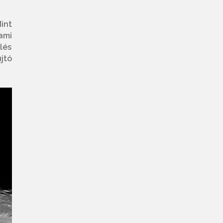
int
ami
lés
jtó