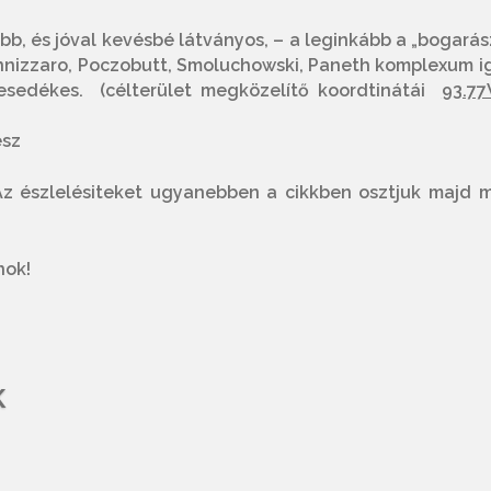
b, és jóval kevésbé látványos, – a leginkább a „bogarás
annizzaro, Poczobutt, Smoluchowski, Paneth komplexum i
 esedékes. (célterület megközelítő koordtinátái
93.
ész
(Az észlelésiteket ugyanebben a cikkben osztjuk majd 
nok!
K