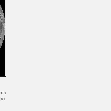
zen
rez