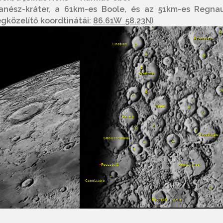
anész-kráter, a 61km-es Boole, és az 51km-es Regnau
egközelítő koordtinátái:
86.61W 58.23N
)