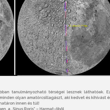
ábban tanulmányozható térségei lesznek láthatóak. E
minden olyan amatőrcsillagászt, aki kedvet és kihívást é
atáron innen és túl!
en, a „Sinus Roris” – Harmat-öböl