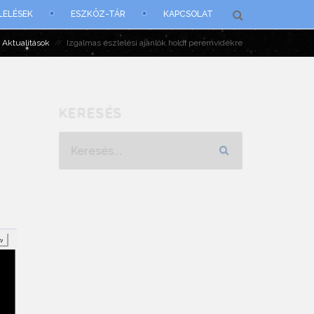
LELÉSEK
ESZKÖZ-TÁR
KAPCSOLAT
Aktualitások
Izgalmas észlelési ajánlók holdi peremvidékre
KERESÉS
Keresés...