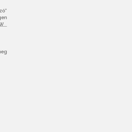
zó”
gen
77W
meg