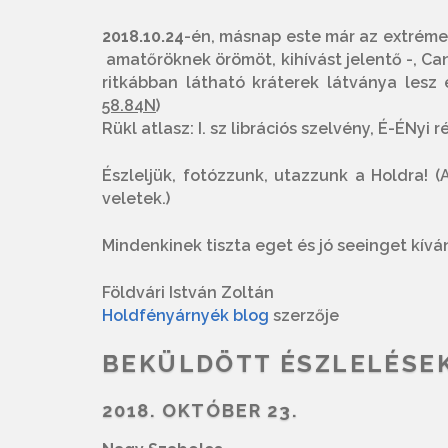
2018.10.24
-én, másnap este már az extrémeb
amatőröknek örömöt, kihívást jelentő -, C
ritkábban látható kráterek látványa lesz
58.84N
)
Rükl atlasz: I. sz librációs szelvény, É-ÉNyi r
Észleljük, fotózzunk, utazzunk a Holdra! 
veletek.)
Mindenkinek tiszta eget és jó seeinget kívá
Földvári István Zoltán
Holdfényárnyék blog
szerzője
BEKÜLDÖTT ÉSZLELÉSE
2018. OKTÓBER 23.