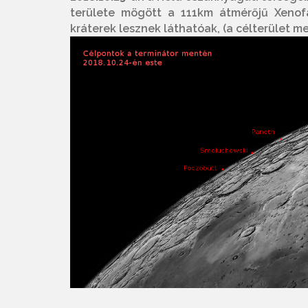
területe mögött a 111km átmérőjű Xenof
kráterek lesznek láthatóak, (a célterület m