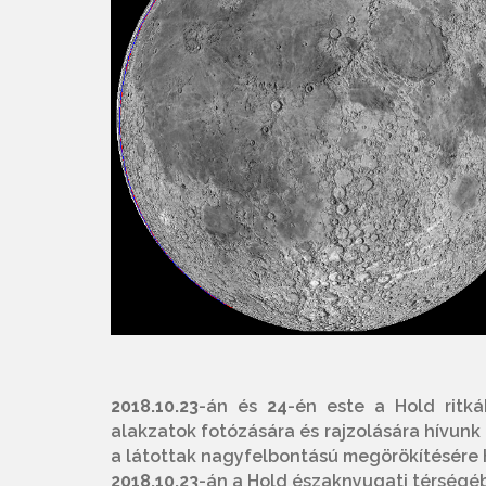
2018.10.23
-án és
24
-én este a Hold ritk
alakzatok fotózására és rajzolására hívunk 
a látottak nagyfelbontású megörökítésére h
2018.10.23
-án a Hold északnyugati térségéb