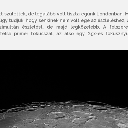
att születtek, de legalább volt tiszta egünk Londonban. M
úgy tudjuk, hogy senkinek nem volt ege az észleléshez, 
zimultán észlelést, de majd legközelebb. A felszere
felső primer fókusszal, az alsó egy 2.5x-es fókusznyú