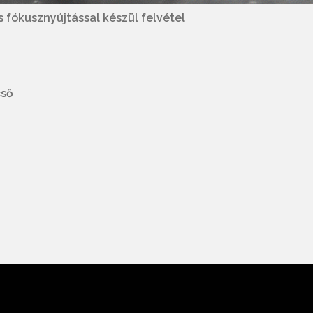
s fókusznyújtással készül felvétel
cső