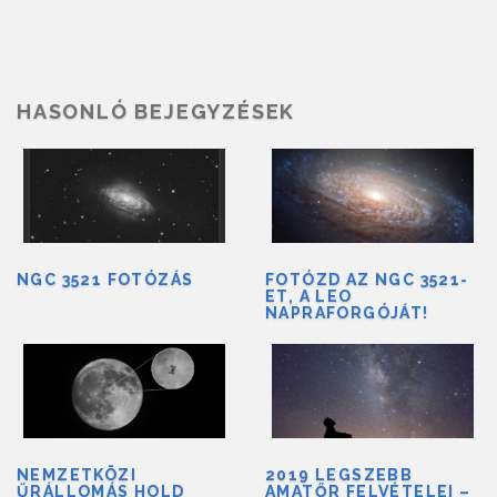
HASONLÓ BEJEGYZÉSEK
NGC 3521 FOTÓZÁS
FOTÓZD AZ NGC 3521-
ET, A LEO
NAPRAFORGÓJÁT!
NEMZETKÖZI
2019 LEGSZEBB
ŰRÁLLOMÁS HOLD
AMATŐR FELVÉTELEI –