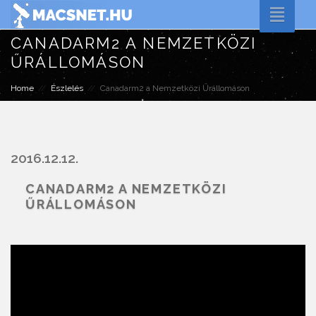
Toggle
naviga
CANADARM2 A NEMZETKÖZI
ŰRÁLLOMÁSON
Home
Észlelés
Canadarm2 a Nemzetközi Űrállomáson
2016.12.12.
CANADARM2 A NEMZETKÖZI
ŰRÁLLOMÁSON