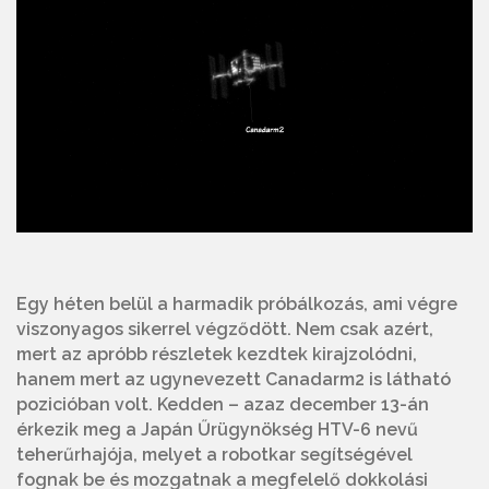
Egy héten belül a harmadik próbálkozás, ami végre
viszonyagos sikerrel végződött. Nem csak azért,
mert az apróbb részletek kezdtek kirajzolódni,
hanem mert az ugynevezett Canadarm2 is látható
pozicióban volt. Kedden – azaz december 13-án
érkezik meg a Japán Űrügynökség HTV-6 nevű
teherűrhajója, melyet a robotkar segítségével
fognak be és mozgatnak a megfelelő dokkolási