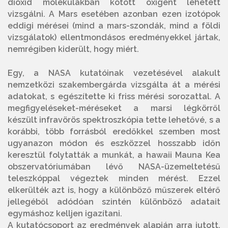
dioxid molekulákban kötött oxigént lehetett
vizsgálni. A Mars esetében azonban ezen izotópok
eddigi mérései (mind a mars-szondák, mind a földi
vizsgálatok) ellentmondásos eredményekkel jártak,
nemrégiben kiderült, hogy miért.
Egy, a NASA kutatóinak vezetésével alakult
nemzetközi szakembergárda vizsgálta át a mérési
adatokat, s egészítette ki friss mérési sorozattal. A
megfigyeléseket-méréseket a marsi légkörről
készült infravörös spektroszkópia tette lehetővé, s a
korábbi, több forrásból eredőkkel szemben most
ugyanazon módon és eszközzel hosszabb időn
keresztül folytatták a munkát, a hawaii Mauna Kea
obszervatóriumában lévő NASA-üzemeltetésű
teleszkóppal végeztek minden mérést. Ezzel
elkerülték azt is, hogy a különböző műszerek eltérő
jellegéből adódóan szintén különböző adatait
egymáshoz kelljen igazítani.
A kutatócsoport az eredmények alapján arra jutott,