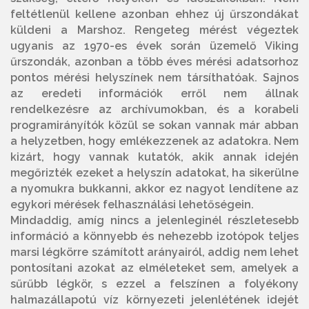
feltétlenül kellene azonban ehhez új űrszondákat
küldeni a Marshoz. Rengeteg mérést végeztek
ugyanis az 1970-es évek során üzemelő Viking
űrszondák, azonban a több éves mérési adatsorhoz
pontos mérési helyszínek nem társíthatóak. Sajnos
az eredeti információk erről nem állnak
rendelkezésre az archívumokban, és a korabeli
programirányítók közül se sokan vannak már abban
a helyzetben, hogy emlékezzenek az adatokra. Nem
kizárt, hogy vannak kutatók, akik annak idején
megőrizték ezeket a helyszín adatokat, ha sikerülne
a nyomukra bukkanni, akkor ez nagyot lendítene az
egykori mérések felhasználási lehetőségein.
Mindaddig, amíg nincs a jelenleginél részletesebb
információ a könnyebb és nehezebb izotópok teljes
marsi légkörre számított arányairól, addig nem lehet
pontosítani azokat az elméleteket sem, amelyek a
sűrűbb légkör, s ezzel a felszínen a folyékony
halmazállapotú víz környezeti jelenlétének idejét