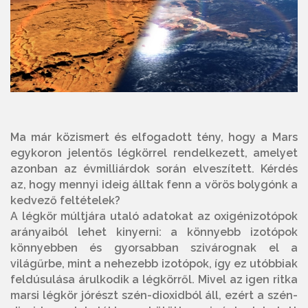
Ma már közismert és elfogadott tény, hogy a Mars
egykoron jelentős légkörrel rendelkezett, amelyet
azonban az évmilliárdok során elveszített. Kérdés
az, hogy mennyi ideig álltak fenn a vörös bolygónk a
kedvező feltételek?
A légkör múltjára utaló adatokat az oxigénizotópok
arányaiból lehet kinyerni: a könnyebb izotópok
könnyebben és gyorsabban szivárognak el a
világűrbe, mint a nehezebb izotópok, így ez utóbbiak
feldúsulása árulkodik a légkörről. Mivel az igen ritka
marsi légkör jórészt szén-dioxidból áll, ezért a szén-