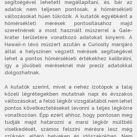
segítségével lehetett megállapítani, és, bár az
adatok nem teljesen pontosak, a hőmérsékleti
változásokat hűen tükrözik. A kutatók egyébként a
hőmérsékleti mérések pontosításához majd
szeretnének a most használt műszerrel a Gale-
kráter területére vonatkozó adatokat kinyerni. A
Hawaii-n lévő műszert azután a Curiosity marsjáró
által a helyszínen végzett mérések segítségével
lehet a pontos hőmérsékleti értékekhez kalibrálni,
így a jövőbeli méréseknél már precíz adatokkal
dolgozhatnak.
A kutatók szerint, mivel a nehéz izotópok a talaj
közeli légrétegekben mutatnak napi és évszakos
változásokat, a felső légkör vizsgálatából nem lehet
pontos következtetéseket levonni a teljes légkörre
vonatkozóan. Épp ezért ahhoz, hogy pontosan meg
tudják majd határozni a marsi légkör múltbéli
viselkedését, számos felszíni mérésre lesz még
szükség, eltérő helyeken és időszakokban. Nem