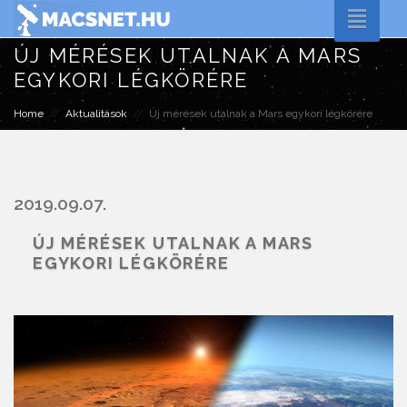
Toggle
naviga
ÚJ MÉRÉSEK UTALNAK A MARS
EGYKORI LÉGKÖRÉRE
Home
Aktualitások
Új mérések utalnak a Mars egykori légkörére
2019.09.07.
ÚJ MÉRÉSEK UTALNAK A MARS
EGYKORI LÉGKÖRÉRE