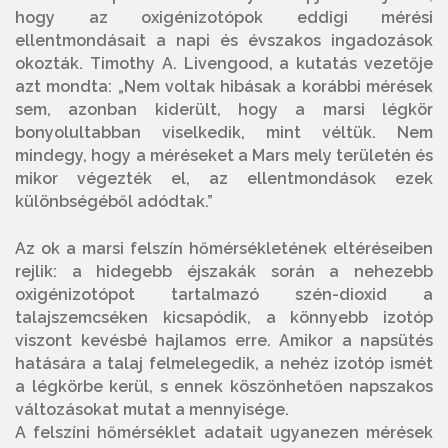
hogy az oxigénizotópok eddigi mérési
ellentmondásait a napi és évszakos ingadozások
okozták. Timothy A. Livengood, a kutatás vezetője
azt mondta: „Nem voltak hibásak a korábbi mérések
sem, azonban kiderült, hogy a marsi légkör
bonyolultabban viselkedik, mint véltük. Nem
mindegy, hogy a méréseket a Mars mely területén és
mikor végezték el, az ellentmondások ezek
különbségéből adódtak.”
Az ok a marsi felszín hőmérsékletének eltéréseiben
rejlik: a hidegebb éjszakák során a nehezebb
oxigénizotópot tartalmazó szén-dioxid a
talajszemcséken kicsapódik, a könnyebb izotóp
viszont kevésbé hajlamos erre. Amikor a napsütés
hatására a talaj felmelegedik, a nehéz izotóp ismét
a légkörbe kerül, s ennek köszönhetően napszakos
változásokat mutat a mennyisége.
A felszíni hőmérséklet adatait ugyanezen mérések