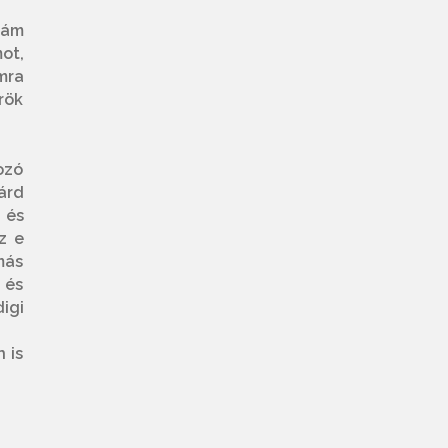
 ám
ot,
mra
rök
ozó
árd
 és
z e
más
 és
igi
 is