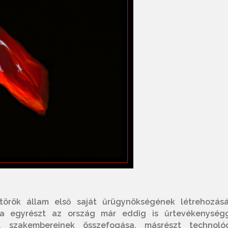
örök állam első saját űrügynökségének létrehozásá
ja egyrészt az ország már eddig is űrtevékenységg
k, szakembereinek összefogása, másrészt technológ