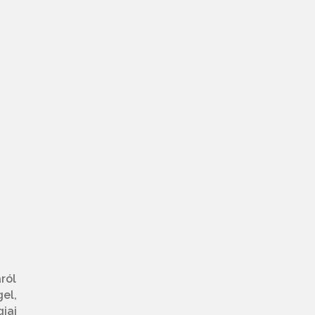
ról
el,
iai