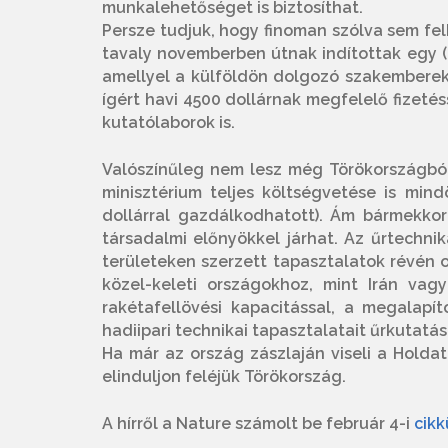
munkalehetőséget is biztosíthat.
Persze tudjuk, hogy finoman szólva sem fe
tavaly novemberben útnak indítottak egy (
amellyel a külföldön dolgozó szakembereke
ígért havi 4500 dollárnak megfelelő fizeté
kutatólaborok is.
Valószínűleg nem lesz még Törökországból
minisztérium teljes költségvetése is mind
dollárral gazdálkodhatott). Ám bármekkora
társadalmi előnyökkel járhat. Az űrtechni
területeken szerzett tapasztalatok révén 
közel-keleti országokhoz, mint Irán vag
rakétafellövési kapacitással, a megalapí
hadiipari technikai tapasztalatait űrkutatási
Ha már az ország zászlaján viseli a Holdat
elinduljon feléjük Törökország.
A hírről a Nature számolt be február 4-i
cik