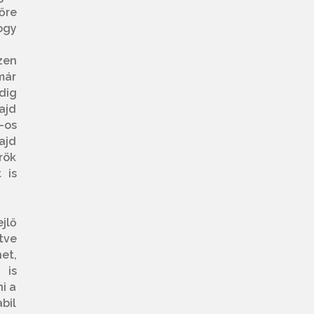
őre
ogy
zen
már
dig
ajd
-os
ajd
rök
 is
jlő
tve
et,
 is
i a
bil