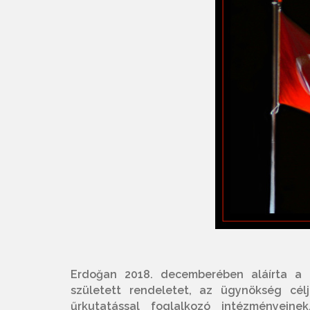
Erdoğan 2018. decemberében aláírta a t
született rendeletet, az ügynökség cél
űrkutatással foglalkozó intézményeine