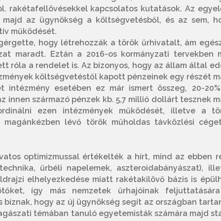
 pl. rakétafellövésekkel kapcsolatos kutatások. Az egyel
 majd az ügynökség a költségvetésből, és az sem, h
tív működését.
ígérgette, hogy létrehozzák a török űrhivatalt, ám egés
at maradt. Eztán a 2016-os kormányzati tervekben 
t róla a rendelet is. Az bizonyos, hogy az állam által ed
tézmények költségvetéstől kapott pénzeinek egy részét m
Két intézmény esetében ez már ismert összeg, 20-20%
z innen származó pénzek kb. 5,7 millió dollárt tesznek m
ordinálni ezen intézmények működését, illetve a tö
lig magánkézben lévő török műholdas távközlési céget
atos optimizmussal értékelték a hírt, mind az ebben re
chnika, űrbéli napelemek, aszteroidabányászat), ille
rajzi elhelyezkedése miatt rakétakilövő bázis is épülh
tőket, így más nemzetek űrhajóinak feljuttatására
 bíznak, hogy az új ügynökség segít az országban tartan
illagászati témában tanuló egyetemisták számára majd sta