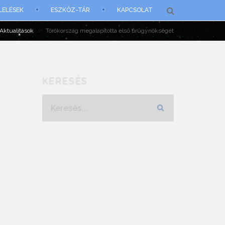
LELÉSEK
ESZKÖZ-TÁR
KAPCSOLAT
Aktualitások
Törökország megalapította első űrügynökségét
KERESÉS
Keresés...