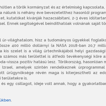
lhőtlen a török kormányzat és az értelmiség kapcsolata,
a nálunk is néhány éve bevezetetthez hasonló) program
t, kutatókat kívánják hazacsábítani, 2-3 éves időtarta
ssel. Ennek segítségével beindíthatóak volnának saját tö
 űr-világhatalom, hisz a tudományos ügyekkel foglalk
össze 400 millió dollárnyi (a NASA 2018-ban 20,7 milli
 kis szelet is a világ űrtechnikájából helyi gazdasági
ka számos más területtel is átfedő tevékenységi köre a
oda-vissza pozitív hatású lesz. Törökország, hasonlóan 
y Izrael, amelyek szintén rendelkeznek űrprogrammal
tott űrügynöksége révén maga is kiterjesztheti az edd
 területekre is.
 és egy csillagot, ideje volt annak, hogy a gyakorlatban
kükben
.