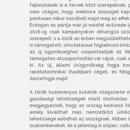
fejlesztések is a tervek közt szerepelnek,
nem világos, hogy mekkora összeget kap
pontosan mikor kezdheti majd meg az effek
Erdoğan és pártja már jó másfél évtizede 
2016-ig csak kampányokon elhangzó szóz
szerepelt, s a 2018-as évben megszülethetet
is támogatott, űrkutatással foglalkozó in
az új ügynökséghez csoportosítják át. 
támogatás-átcsoportosítás vár rájuk, csak a
ki. Az új, állami űrügynökség fogja ko
rakétatechnikai (hadiipari) céget, és fé
összefogja majd.
A török tudományos kutatók világszerte óv
gazdasági lehetőségek miatt (műholdas te
megjegyezték, hogy az ország kedvező föld
amely kiválthat más, nemzetközi űrkikö
lehetősége adódhat az országnak. Abban is
szakembereket, és a jelenleg is űripari, cs