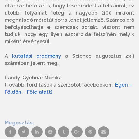
elképzelhető az is, hogy lesodródott a felszínről, ez
utóbbi folyamat főleg a nagyobb (100 mikront
meghaladó méretű) porra lehet jellemző. Számos erő
befolyásolhatja e szemcsék sorsát, viszont nem
tudjuk, hogy egy ilyen aszteroida felszínén melyik
miként érvényesül.
A
kutatási eredmény
a Science augusztus 23-i
számában jelent meg.
Landy-Gyebnár Mónika
(További fordítások a szerzőtől facebookon:
Égen –
Földön – Föld alatt)
Megosztás: