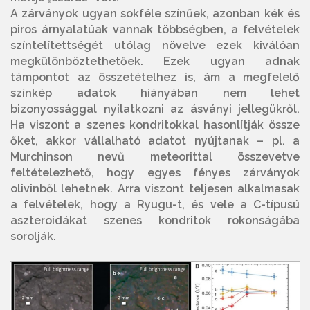
A zárványok ugyan sokféle színűek, azonban kék és
piros árnyalatúak vannak többségben, a felvételek
színtelítettségét utólag növelve ezek kiválóan
megkülönböztethetőek. Ezek ugyan adnak
támpontot az összetételhez is, ám a megfelelő
színkép adatok hiányában nem lehet
bizonyossággal nyilatkozni az ásványi jellegükről.
Ha viszont a szenes kondritokkal hasonlítják össze
őket, akkor vállalható adatot nyújtanak – pl. a
Murchinson nevű meteorittal összevetve
feltételezhető, hogy egyes fényes zárványok
olivinből lehetnek. Arra viszont teljesen alkalmasak
a felvételek, hogy a Ryugu-t, és vele a C-típusú
aszteroidákat szenes kondritok rokonságába
sorolják.