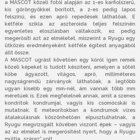
a MASCOT közeli fotói alapján az 1-es karfiolszerű,
kis göröngyökkel borított, a 2-es pedig lapos
felszínű, és ezen apró repedések láthatóak. E
kétféle szikla az aszteroida teljes felszínén
egyenletes eloszlásban váltakozik, ez pedig
megerősíti azt az elméletet, miszerint a Ryugu egy
ütközés eredményeként kétféle égitest anyagából
állt össze.
A MASCOT ugrást követően egy kőről igen remek
közeli képeket is tudott készíteni, amelyen a sötét
kőbe ágyazott, világos, apró, milliméteres
nagyságrendű zárványok láthatóak, a legtöbb
ugyan kisebb egy mm-nél, ám vannak több mm
méretűek is. Ezek megfelelnek annak, amit a szenes
kondritok kondrumjai, vagyis kis csomócskái is
mutatnak. E meteoritokban a kondrumok vizes
átalakulásnak köszönhetően elpusztulhatnak, a
Ryugu megvizsgált kövében viszont épek – vagyis
az az elmélet is megerősítést nyert, hogy a Ryugu
múltja „száraz” volt.