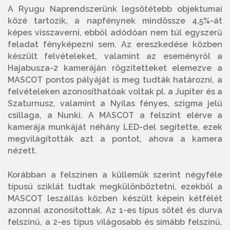
A Ryugu Naprendszerünk legsötétebb objektumai
közé tartozik, a napfénynek mindössze 4,5%-át
képes visszaverni, ebből adódóan nem túl egyszerű
feladat fényképezni sem. Az ereszkedése közben
készült felvételeket, valamint az eseményről a
Hajabusza-2 kameráján rögzítetteket elemezve a
MASCOT pontos pályáját is meg tudták határozni, a
felvételeken azonosíthatóak voltak pl. a Jupiter és a
Szaturnusz, valamint a Nyilas fényes, szigma jelű
csillaga, a Nunki. A MASCOT a felszínt elérve a
kamerája munkáját néhány LED-del segítette, ezek
megvilágították azt a pontot, ahova a kamera
nézett.
Korábban a felszínen a küllemük szerint négyféle
típusú sziklát tudtak megkülönböztetni, ezekből a
MASCOT leszállás közben készült képein kétfélét
azonnal azonosítottak. Az 1-es típus sötét és durva
felszínű, a 2-es típus világosabb és simább felszínű,