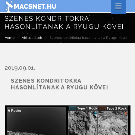
Toggle
naviga
SZENES KONDRITOKRA
HASONLÍTANAK A RYUGU KÖVEI
Home
Aktualitások
Szenes kondritokra hasonlítanak a Ryugu kövei
2019.09.01.
SZENES KONDRITOKRA
HASONLÍTANAK A RYUGU KÖVEI