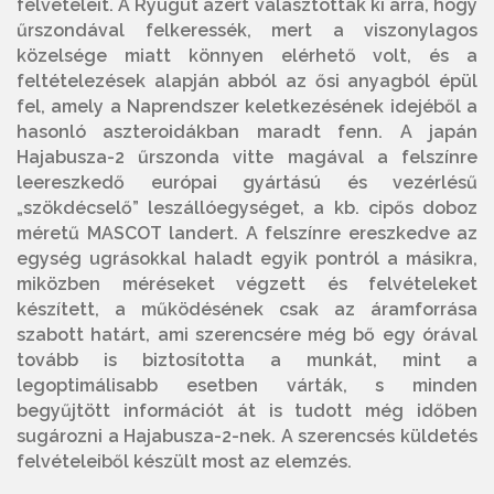
felvételeit. A Ryugut azért választották ki arra, hogy
űrszondával felkeressék, mert a viszonylagos
közelsége miatt könnyen elérhető volt, és a
feltételezések alapján abból az ősi anyagból épül
fel, amely a Naprendszer keletkezésének idejéből a
hasonló aszteroidákban maradt fenn. A japán
Hajabusza-2 űrszonda vitte magával a felszínre
leereszkedő európai gyártású és vezérlésű
„szökdécselő” leszállóegységet, a kb. cipős doboz
méretű MASCOT landert. A felszínre ereszkedve az
egység ugrásokkal haladt egyik pontról a másikra,
miközben méréseket végzett és felvételeket
készített, a működésének csak az áramforrása
szabott határt, ami szerencsére még bő egy órával
tovább is biztosította a munkát, mint a
legoptimálisabb esetben várták, s minden
begyűjtött információt át is tudott még időben
sugározni a Hajabusza-2-nek. A szerencsés küldetés
felvételeiből készült most az elemzés.