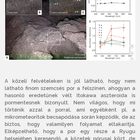
A közeli felvételeken is jól látható, hogy nem
látható finom szemcsés por a felszínen, ahogyan a
hasonló eredetűnek vélt Itokawa aszteroida is
pormentesnek bizonyult. Nem világos, hogy mi
történik azzal a porral, ami egyébként pl. a
mikrometeoritok becsapódása során képződik, de az
biztos, hogy valamilyen folyamat eltakarítja.
Elképzelhető, hogy a por egy része a Ryugu
belsejében keresendő, a kőzetek pórusai közt, de