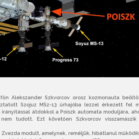
tfőn Alekszander Szkvorcov orosz kozmonauta beöltöz
ztatott Szojuz MSz-13 űrhajóba (ezzel érkezett fel 
lis irányítással átdokkol a Poiszk automata moduljára, ah
 nem tudott. Ezt követően Szkvorcov visszamászik
 Zvezda modult, amelynek, reméljük, hibátlanul működik