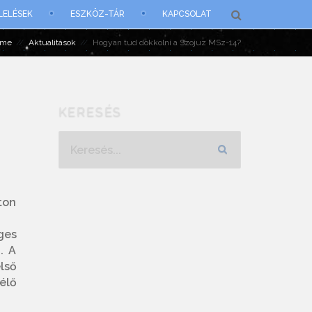
LELÉSEK
ESZKÖZ-TÁR
KAPCSOLAT
ome
Aktualitások
Hogyan tud dokkolni a Szojuz MSz-14?
KERESÉS
Keresés...
ton
ges
. A
lső
élő