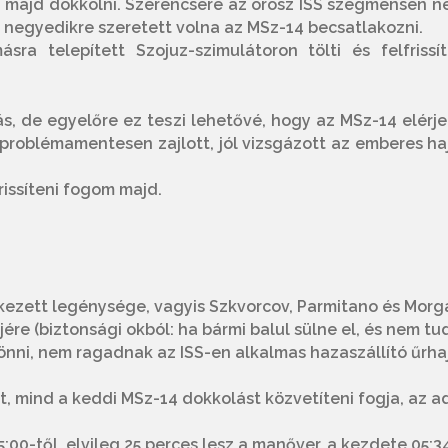
tud majd dokkolni. Szerencsére az orosz ISS szegmensen n
 a negyedikre szeretett volna az MSz-14 becsatlakozni.
ra telepített Szojuz-szimulátoron tölti és felfrissít
, de egyelőre ez teszi lehetővé, hogy az MSz-14 elérje
 problémamentesen zajlott, jól vizsgázott az emberes ha
rissíteni fogom majd.
ezett legénysége, vagyis Szkvorcov, Parmitano és Morg
ére (biztonsági okból: ha bármi balul sülne el, és nem tu
önni, nem ragadnak az ISS-en alkalmas hazaszállító űrha
, mind a keddi MSz-14 dokkolást közvetíteni fogja, az a
00-től, elvileg 25 perces lesz a manőver, a kezdete 05:34