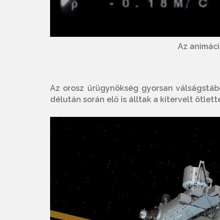
Az animáci
Az orosz űrügynökség gyorsan válságstáb
délután során elő is álltak a kitervelt ötlette