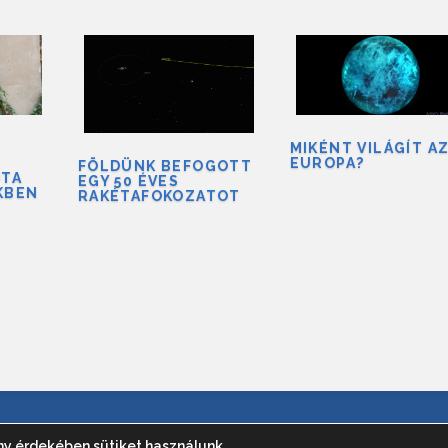
MIKÉNT VILÁGÍT A
EUROPA?
FÖLDÜNK BEFOGOTT
ÓTA
EGY 50 ÉVES
KBEN
RAKÉTAFOKOZATOT
s; Nagy Szabolcs;
HOZÉ
ny érdekében sütiket használunk.