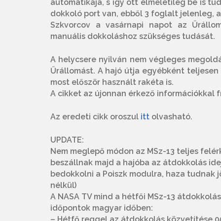
automatikája, s így ott elméletileg be is 
dokkoló port van, ebből 3 foglalt jelenleg,
Szkvorcov a vasárnapi napot az Űrállomás
manuális dokkoláshoz szükséges tudását.
A helycsere nyilván nem végleges megoldás
Űrállomást. A hajó útja egyébként teljesen
most először használt rakéta is.
A cikket az újonnan érkező információkkal f
Az eredeti cikk oroszul
itt
olvasható.
UPDATE:
Nem meglepő módon az MSz-13 teljes felérk
beszállnak majd a hajóba az átdokkolás idej
bedokkolni a Poiszk modulra, haza tudnak j
nélkül)
A NASA TV mind a hétfői MSz-13 átdokkolást
időpontok magyar időben:
– Hétfő reggel az átdokkolás közvetítése 05: