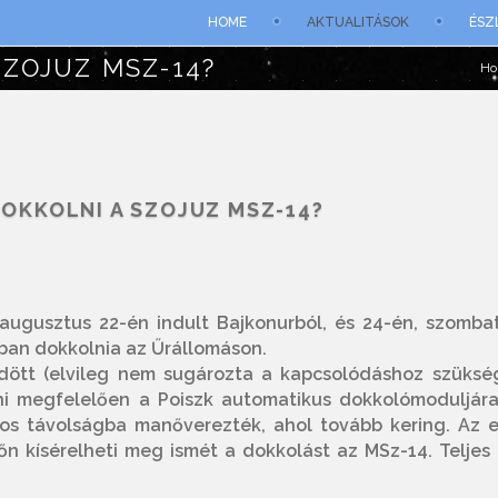
HOME
AKTUALITÁSOK
ÉSZ
ZOJUZ MSZ-14?
H
OKKOLNI A SZOJUZ MSZ-14?
 augusztus 22-én indult Bajkonurból, és 24-én, szomba
ban dokkolnia az Űrállomáson.
dött (elvileg nem sugározta a kapcsolódáshoz szüksé
lni megfelelően a Poiszk automatikus dokkolómoduljára
gos távolságba manőverezték, ahol tovább kering. Az e
őn kísérelheti meg ismét a dokkolást az MSz-14. Teljes 