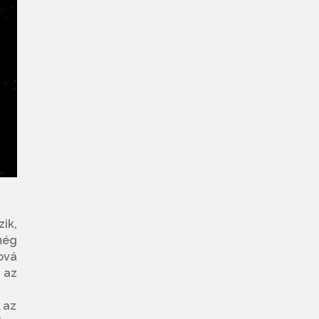
ik,
még
ová
 az
 az