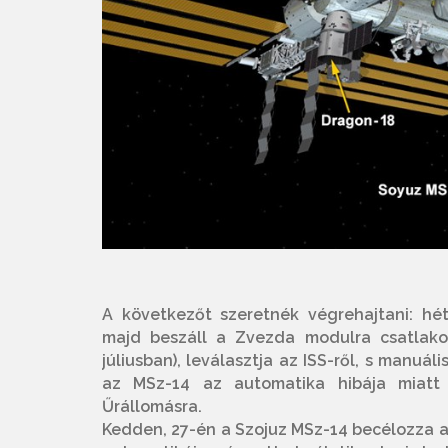
A következőt szeretnék végrehajtani: hé
majd beszáll a Zvezda modulra csatlako
júliusban), leválasztja az ISS-ről, s manuá
az MSz-14 az automatika hibája miatt
Űrállomásra.
Kedden, 27-én a Szojuz MSz-14 becélozza a