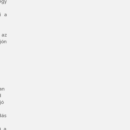
égy
i a
 az
jón
an
d
jó
dás
, a