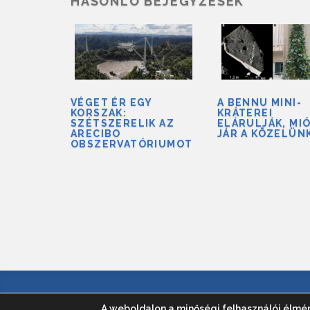
HASONLÓ BEJEGYZÉSEK
VÉGET ÉR EGY
A BENNU MINI-
KORSZAK:
KRÁTEREI
SZÉTSZERELIK AZ
ELÁRULJÁK, MI
ARECIBO
JÁR A KÖZELÜN
OBSZERVATÓRIUMOT
© 2016-2023 - Jókai Andrá
A weboldalon a minőségi felhasználói élmé