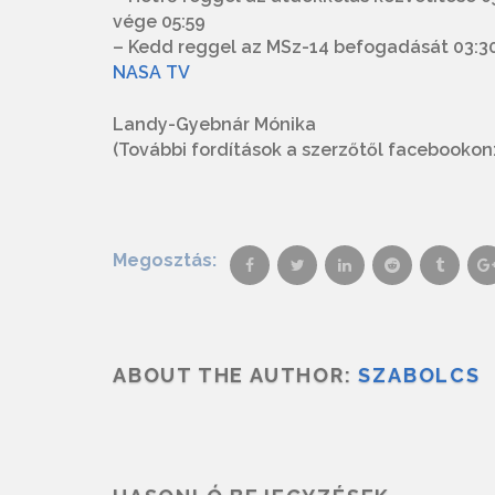
vége 05:59
– Kedd reggel az MSz-14 befogadását 03:30-
NASA TV
Landy-Gyebnár Mónika
(További fordítások a szerzőtől facebooko
Megosztás:
ABOUT THE AUTHOR:
SZABOLCS