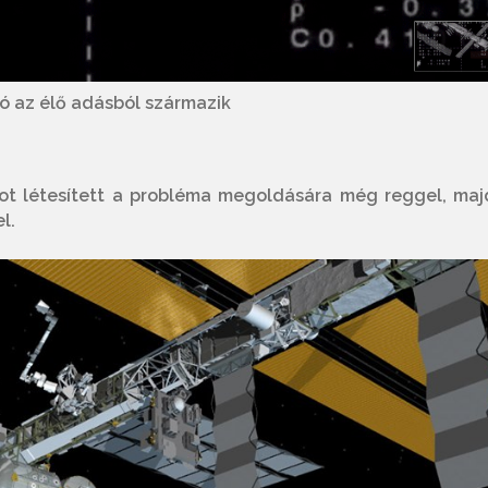
ó az élő adásból származik
ot létesített a probléma megoldására még reggel, maj
l.