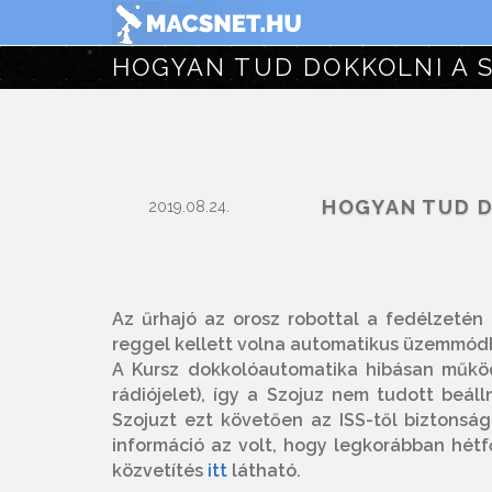
HOGYAN TUD DOKKOLNI A S
HOGYAN TUD D
2019.08.24.
Az űrhajó az orosz robottal a fedélzetén
reggel kellett volna automatikus üzemmód
A Kursz dokkolóautomatika hibásan műkö
rádiójelet), így a Szojuz nem tudott beál
Szojuzt ezt követően az ISS-től biztonsá
információ az volt, hogy legkorábban hétf
közvetítés
itt
látható.