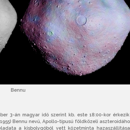
Bennu
mber 3-án magyar idő s
zerint kb. este 18:00-kor érkezik
1955) Bennu nevű, Apollo-típusú földközeli aszteroidáho
ladata a kisbolygóból vett kőzetminta hazaszállítása