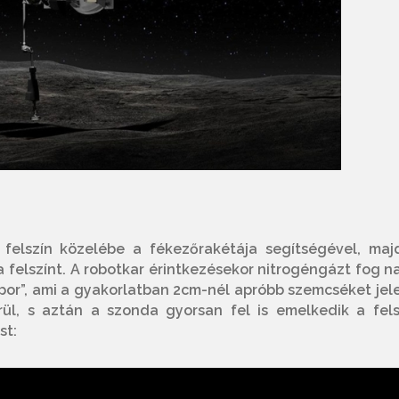
felszín közelébe a fékezőrakétája segítségével, maj
a felszínt. A robotkar érintkezésekor nitrogéngázt fog n
 „por”, ami a gyakorlatban 2cm-nél apróbb szemcséket jele
rül, s aztán a szonda gyorsan fel is emelkedik a fels
st: