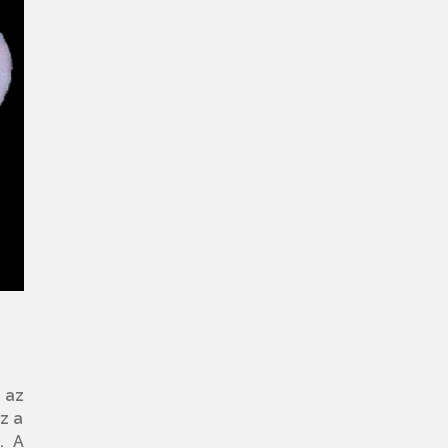
 az
z a
. A