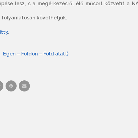
épése lesz, s a megérkezésről élő műsort közvetít a N
n
folyamatosan követhetjük.
itt3
.
n:
Égen – Földön – Föld alatt)