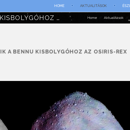
HOME
AKTUALITÁSOK
ÉSZ
HÉTFŐN ÉRKEZIK A BENNU KISBOLYGÓHOZ AZ OSIRIS-REX ŰRSZONDA!
Home
Aktualitások
IK A BENNU KISBOLYGÓHOZ AZ OSIRIS-REX