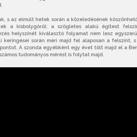
.
k, s az elmúlt hetek során a közeledésének köszönhet
k a kisbolygóról: a szögletes alakú égitest felszí
lezés helyszínét kiválasztó folyamat nem lesz egyszerű
i keringései során méri majd fel alaposan a felszínt, s
pontot. A szonda egyébként egy évet tölt majd el a Be
l számos tudományos mérést is folytat majd.