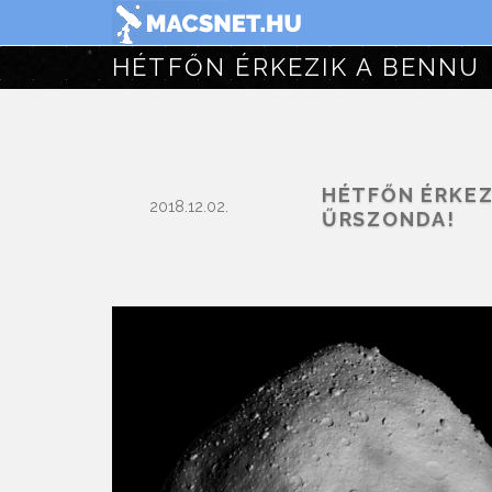
HÉTFŐN ÉRKEZ
2018.12.02.
ŰRSZONDA!