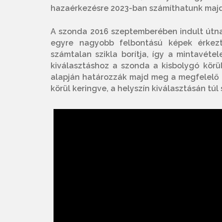
hazaérkezésre 2023-ban számíthatunk majd
A szonda 2016 szeptemberében indult útna
egyre nagyobb felbontású képek érkezte
számtalan szikla borítja, így a mintavéte
kiválasztáshoz a szonda a kisbolygó körül
alapján határozzák majd meg a megfelelő 
körül keringve, a helyszín kiválasztásán tú