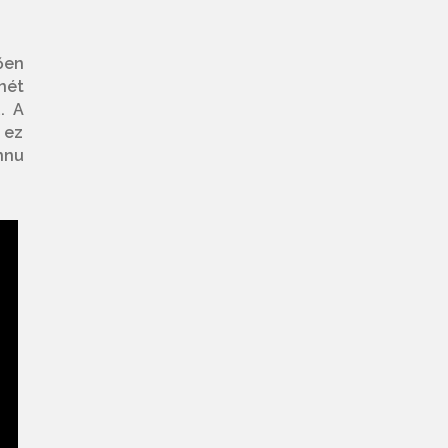
ően
nét
. A
 ez
nnu