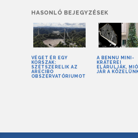
HASONLÓ BEJEGYZÉSEK
VÉGET ÉR EGY
A BENNU MINI-
KORSZAK:
KRÁTEREI
SZÉTSZERELIK AZ
ELÁRULJÁK, MI
ARECIBO
JÁR A KÖZELÜN
OBSZERVATÓRIUMOT