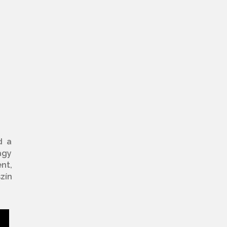
d a
agy
nt,
zín