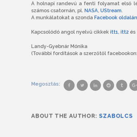
A holnapi randevú a fenti folyamat első l
számos csatornán, pl.
NASA
,
UStream
.
A munkálatokat a szonda
Facebook oldalá
Kapcsolódó angol nyelvű cikkek
itt1
,
itt2
és
Landy-Gyebnár Mónika
(További fordítások a szerzőtől facebooko
Megosztás:
ABOUT THE AUTHOR:
SZABOLCS