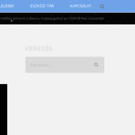
LELÉSEK
ESZKÖZ-TÁR
KAPCSOLAT
Hétfőn érkezik a Bennu kisbolygóhoz az OSIRIS-Rex űrszonda!
KERESÉS
Keresés...