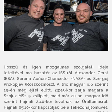
Hosszú és igen mozgalmas szolgálati ideje
leteltével ma hazatér az ISS-ről Alexander Gerst
(ESA), Serena Auñón-Chancellor (NASA) és Szergej
Prokopjev (Roszkozmosz). A trió magyar idő szerint
19-én még éjfél előtt, 23:45-kor zárja magára a
Szojuz MSz-9 zsilipjét, majd már 20-án, magyar idő
szerint hajnali 2:40-kor leválnak az Űrállomásról.
Hajnali 05:10-kor kapcsolják be a fékezőhajtóművet,