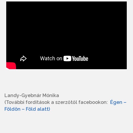
Landy-Gyebnár Mónika
(További fordítások a szerzőtől facebookon:
Égen –
Földön – Föld alatt)