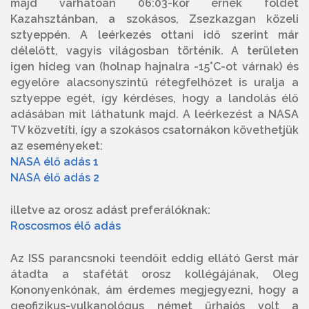
majd várhatóan 06:03-kor érnek földet
Kazahsztánban, a szokásos, Zsezkazgan közeli
sztyeppén. A leérkezés ottani idő szerint már
délelőtt, vagyis világosban történik. A területen
igen hideg van (holnap hajnalra -15°C-ot várnak) és
egyelőre alacsonyszintű rétegfelhőzet is uralja a
sztyeppe egét, így kérdéses, hogy a landolás élő
adásában mit láthatunk majd. A leérkezést a NASA
TV közvetíti, így a szokásos csatornákon követhetjük
az eseményeket:
NASA élő adás 1
NASA élő adás 2
illetve az orosz adást preferálóknak:
Roscosmos élő adás
Az ISS parancsnoki teendőit eddig ellátó Gerst már
átadta a stafétát orosz kollégájának, Oleg
Kononyenkónak, ám érdemes megjegyezni, hogy a
geofizikus-vulkanológus német űrhajós volt a