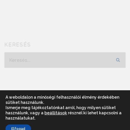
KERESÉS
Keresés...
A weboldalon a minőségi felhasználói élmény érdekében
sütiket használunk.
Ismerje meg tájékoztatónkat arról, hogy milyen sütiket
használunk, vagy a
beállítások
résznél ki lehet kapcsolni a
használatukat.
© 2016-2023 - Jókai András; Nagy
Elfogad
Szabolcs;
HOZÉ