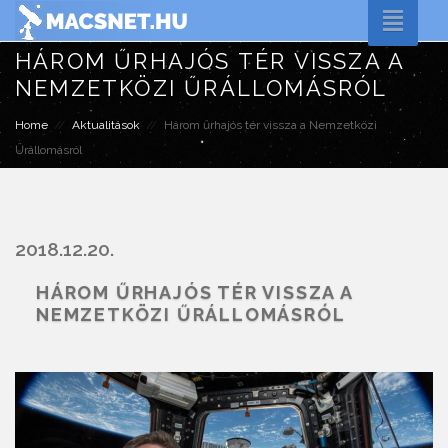
Toggle
naviga
HÁROM ŰRHAJÓS TÉR VISSZA A
NEMZETKÖZI ŰRÁLLOMÁSRÓL
Home
Aktualitások
Három űrhajós tér vissza a Nemzetközi
Űrállomásról
2018.12.20.
HÁROM ŰRHAJÓS TÉR VISSZA A
NEMZETKÖZI ŰRÁLLOMÁSRÓL