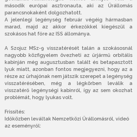
második európai asztronauta, aki az Űrállomás
parancsnokaként dolgozhatott.
A jelenlegi legénység február végéig hármasban
marad, majd az akkor érkezőkkel kiegészül a
szokásos hat főre az ISS állománya.
A Szojuz MSz-9 visszatérését talán a szokásosnál
nagyobb közfigyelem övezheti az űrjármű orbitális
kabinján még augusztusban talált és betapasztott
lyuk miatt, azonban fontos megjegyezni, hogy az a
része az űrhajónak nem játszik szerepet a legénység
visszatérésében, még a légkörben leválik a
visszatérő legénységi kabinról, így az sem okozhat
problémát, hogy lyukas volt.
Frissítés:
Időközben leváltak Nemzetközi Űrállomásról, videó
az eseményről: