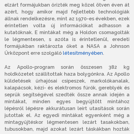
elzárt formájukban őrizték meg közel ötven éven át
azért, hogy amikor majd fejlettebb technológiák
állnak rendelkezésre, mint az 1970-es években, ezek
érintetlen volta új információkat adhasson a
kutatóknak. E mintákat még a Holdon csomagolták
le légmentesen, s azóta is érintetlenül, eredeti
formájukban raktározta őket a NASA a Johnson
Űrközpont erre szolgáló
létesítményében
.
Az Apollo-program során összesen 382 kg
holdkőzetet szállítottak haza bolygónkra. Az Apollo
küldetések űrhajósai csipeszek, markolókanalak,
kalapácsok, kézi- és elektromos fúrók, gereblyék és
seprűk segítségével szedték össze annak idején a
mintákat, minden egyes begyűjtött mintához
lépésről lépésre akkurátusan leírt utasítások során
jutottak el. Az egyedi mintákat egyenként még a
mintagyűjtéskor légmentesen lezárt tasakokban,
tubusokban, majd azokat lezárt táskákban hozták