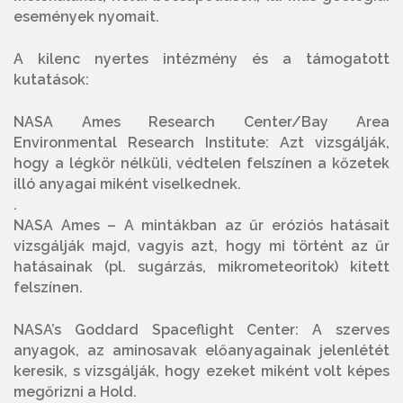
események nyomait.
A kilenc nyertes intézmény és a támogatott
kutatások:
NASA Ames Research Center/Bay Area
Environmental Research Institute: Azt vizsgálják,
hogy a légkör nélküli, védtelen felszínen a kőzetek
illó anyagai miként viselkednek.
.
NASA Ames – A mintákban az űr eróziós hatásait
vizsgálják majd, vagyis azt, hogy mi történt az űr
hatásainak (pl. sugárzás, mikrometeoritok) kitett
felszínen.
NASA’s Goddard Spaceflight Center: A szerves
anyagok, az aminosavak előanyagainak jelenlétét
keresik, s vizsgálják, hogy ezeket miként volt képes
megőrizni a Hold.