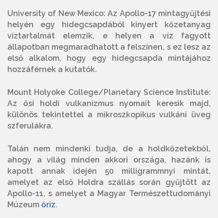
University of New Mexico: Az Apollo-17 mintagyűjtési
helyén egy hidegcsapdából kinyert kőzetanyag
víztartalmát elemzik, e helyen a víz fagyott
állapotban megmaradhatott a felszínen, s ez lesz az
első alkalom, hogy egy hidegcsapda mintájához
hozzáférnek a kutatók.
Mount Holyoke College/Planetary Science Institute:
Az ősi holdi vulkanizmus nyomait keresik majd,
különös tekintettel a mikroszkopikus vulkáni üveg
szferulákra.
Talán nem mindenki tudja, de a holdkőzetekből,
ahogy a világ minden akkori országa, hazánk is
kapott annak idején 50 milligrammnyi mintát,
amelyet az első Holdra szállás során gyűjtött az
Apollo-11, s amelyet a Magyar Természettudományi
Múzeum
őriz
.