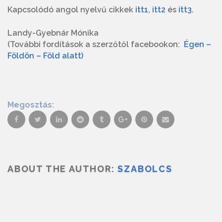
Kapcsolódó angol nyelvű cikkek
itt1
,
itt2
és
itt3
.
Landy-Gyebnár Mónika
(További fordítások a szerzőtől facebookon:
Égen –
Földön – Föld alatt)
Megosztás:
ABOUT THE AUTHOR:
SZABOLCS