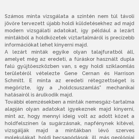
Számos minta vizsgálata a szintén nem túl távoli
jövőre tervezett újabb holdi küldetésekhez ad majd
modern vizsgálati adatokat, így például a lezárt
mintákból a holdkőzetek víztartalmáról is precízebb
információkat lehet kinyerni majd.
A lezárt minták egyike olyan talajfuratból áll,
amelyet még az eredeti, a fúráskor használt dupla
falú gyűjtőeszközben van, s egy holdi sziklaomlás
területéről vételezte Gene Cernan és Harrison
Schmitt. E minta az eredeti rétegzettséget is
megőrizte, így a „holdcsuszamlás” mechanikai
hatásairól is árulkodik majd.
További elemzésekben a minták nemesgáz-tartalma
alapján olyan adatokat igyekeznek majd kinyerni,
mint az, hogy mennyi ideig volt az adott kőzet a
holdfelszínen (a sugárzásnak, napfénynek kitéve),
vizsgálják majd a mintákban lévő szerves
molekulákat, holdi becsapódások, ill. más geológiai