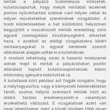
leírták a pályázó tudományos intézetek,
kutatócsoportok, hogy melyik mintából (ezeknek
pontos nyilvántartási számuk van) milyen céllal és
milyen műveletekkel szeretnének vizsgálódni. A
holdi küldetésekben a hat különböző helyszínen
begyűjtött s visszahozott minták eredetileg 2200
egyedi csomagolású kőzetanyagként érkeztek
haza, s azokból az eddigi vizsgálatokra kikért
mintaanyagokat is egyedi kérelmek szerinti
elbírálások alapján adták ki a kutatóknak.
A mostani lehetőség során is hasonló módszerrel
adnak majd ki mintát a pályázatokon pozitív
elbírálást kapott kutatócsoportoknak, kilenc
intézmény igényére bólintottak rá.
A kutatások közt például azt fogják vizsgálni, hogy
a mélyfagyasztva, vagy a környezeti hőmérsékleten
tárolt, azonos helyről származó minták közt az
eltérő tárolás eredményezett-e valamilyen
érzékelhető változást. E vizsgálatnak azért van
nagy jelentősége, mert a közeli jövőben több olyan