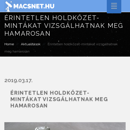
Toggle
naviga
ÉRINTETLEN HOLDKŐZET-
MINTÁKAT VIZSGÁLHATNAK MEG
HAMAROSAN
Home
Aktualitások
Érintetlen holdkőzet-mintákat vizsgálhatnak
meg hamarosan
2019.03.17.
ÉRINTETLEN HOLDKŐZET-
MINTÁKAT VIZSGÁLHATNAK MEG
HAMAROSAN