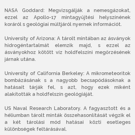
NASA Goddard: Megvizsgálják a nemesgázokat,
ezzel az Apollo-17 mintagyűjtési helyszínének
koráról s geológiai múltjáról nyernek információt.
University of Arizona: A tárolt mintában az ásványok
hidrogéntartalmát elemzik majd, s ezzel az
ásványokhoz kötött víz holdfelszíni megőrzésének
járnak utána.
University of California Berkeley: A mikrometeoritok
bombázásának s a nagyobb becsapódásoknak a
hatásait tárják fel, s azt, hogy ezek miként
alakították a holdfelszín geológiáját.
US Naval Research Laboratory. A fagyasztott és a
héliumban tárolt minták összehasonlítását végzik el
a két tárolási mód hatásai közti esetleges
különbségek feltárásával.