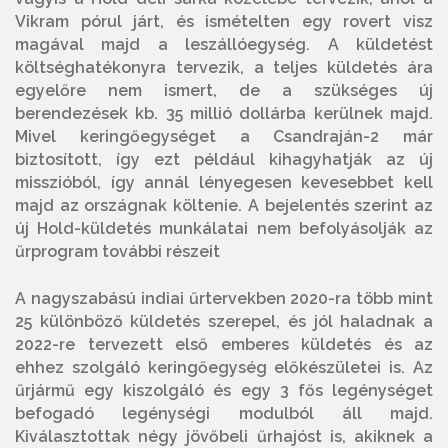
Vikram pórul járt, és ismételten egy rovert visz
magával majd a leszállóegység. A küldetést
költséghatékonyra tervezik, a teljes küldetés ára
egyelőre nem ismert, de a szükséges új
berendezések kb. 35 millió dollárba kerülnek majd.
Mivel keringőegységet a Csandraján-2 már
biztosított, így ezt például kihagyhatják az új
misszióból, így annál lényegesen kevesebbet kell
majd az országnak költenie. A bejelentés szerint az
új Hold-küldetés munkálatai nem befolyásolják az
űrprogram további részeit
A nagyszabású indiai űrtervekben 2020-ra több mint
25 különböző küldetés szerepel, és jól haladnak a
2022-re tervezett első emberes küldetés és az
ehhez szolgáló keringőegység előkészületei is. Az
űrjármű egy kiszolgáló és egy 3 fős legénységet
befogadó legénységi modulból áll majd.
Kiválasztottak négy jövőbeli űrhajóst is, akiknek a