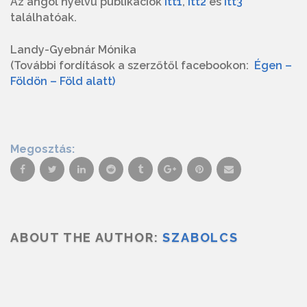
Az angol nyelvű publikációk
itt1
,
itt2
és
itt3
találhatóak.
Landy-Gyebnár Mónika
(További fordítások a szerzőtől facebookon:
Égen –
Földön – Föld alatt)
Megosztás:
ABOUT THE AUTHOR:
SZABOLCS