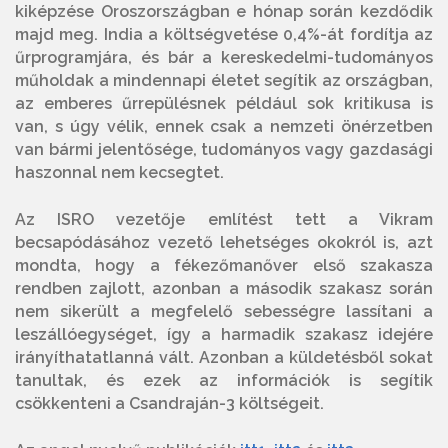
kiképzése Oroszországban e hónap során kezdődik
majd meg. India a költségvetése 0,4%-át fordítja az
űrprogramjára, és bár a kereskedelmi-tudományos
műholdak a mindennapi életet segítik az országban,
az emberes űrrepülésnek például sok kritikusa is
van, s úgy vélik, ennek csak a nemzeti önérzetben
van bármi jelentősége, tudományos vagy gazdasági
haszonnal nem kecsegtet.
Az ISRO vezetője említést tett a Vikram
becsapódásához vezető lehetséges okokról is, azt
mondta, hogy a fékezőmanőver első szakasza
rendben zajlott, azonban a második szakasz során
nem sikerült a megfelelő sebességre lassítani a
leszállóegységet, így a harmadik szakasz idejére
irányíthatatlanná vált. Azonban a küldetésből sokat
tanultak, és ezek az információk is segítik
csökkenteni a Csandraján-3 költségeit.