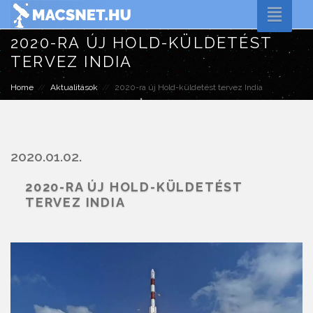
Toggle
naviga
2020-RA ÚJ HOLD-KÜLDETÉST
TERVEZ INDIA
Home
Aktualitások
2020-ra új Hold-küldetést tervez India
2020.01.02.
2020-RA ÚJ HOLD-KÜLDETÉST
TERVEZ INDIA