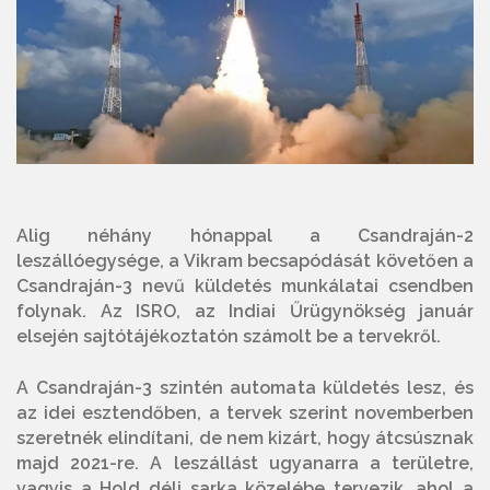
Alig néhány hónappal a Csandraján-2
leszállóegysége, a Vikram becsapódását követően a
Csandraján-3 nevű küldetés munkálatai csendben
folynak. Az ISRO, az Indiai Űrügynökség január
elsején sajtótájékoztatón számolt be a tervekről.
A Csandraján-3 szintén automata küldetés lesz, és
az idei esztendőben, a tervek szerint novemberben
szeretnék elindítani, de nem kizárt, hogy átcsúsznak
majd 2021-re. A leszállást ugyanarra a területre,
vagyis a Hold déli sarka közelébe tervezik, ahol a